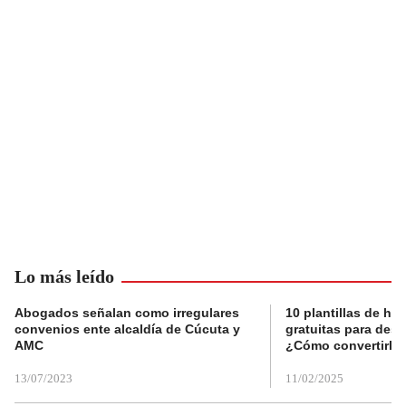
Lo más leído
Abogados señalan como irregulares
10 plantillas de hoj
convenios ente alcaldía de Cúcuta y
gratuitas para des
AMC
¿Cómo convertirla
13/07/2023
11/02/2025