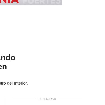
ando
en
ro del Interior.