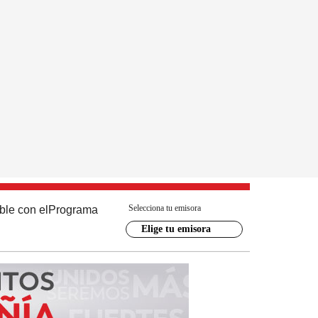
Selecciona tu emisora
ble con el
Programa
Elige tu emisora