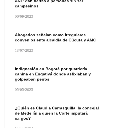
ANT: dan tierras a personas sin ser
campesinos
06/09/2023
Abogados señalan como irregulares
convenios ente alcaldía de Cúcuta y AMC
13/07/2023
Indignación en Bogotá por guardería
canina en Engativá donde asfixiaban y
golpeaban perros
05/05/2025
¿Quién es Claudia Carrasquilla, la concejal
de Medellín a quien la Corte imputará
cargos?