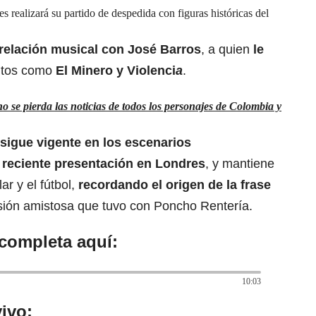
s realizará su partido de despedida con figuras históricas del
relación musical con José Barros
, a quien
le
xitos como
El Minero y Violenci
a
.
 se pierda las noticias de todos los personajes de Colombia y
sigue vigente en los escenarios
u reciente presentación en Londres
, y mantiene
ar y el fútbol,
recordando el origen de la frase
ión amistosa que tuvo con Poncho Rentería.
 completa aquí:
10:03
ivo: