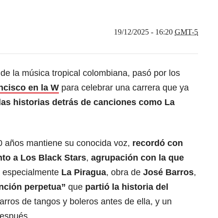
19/12/2025 - 16:20
GMT-5
 de la música tropical colombiana, pasó por los
ncisco en la W
para celebrar una carrera que ya
las historias detrás de canciones como La
0 años mantiene su conocida voz,
recordó con
nto a Los Black Stars
,
agrupación con la que
ó especialmente
La Piragua
, obra de
José Barros
,
nción perpetua”
que
partió la historia del
arros de tangos y boleros antes de ella, y un
después.