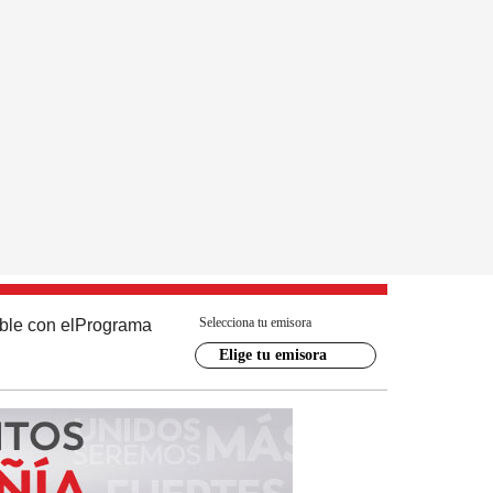
Selecciona tu emisora
ble con el
Programa
Elige tu emisora