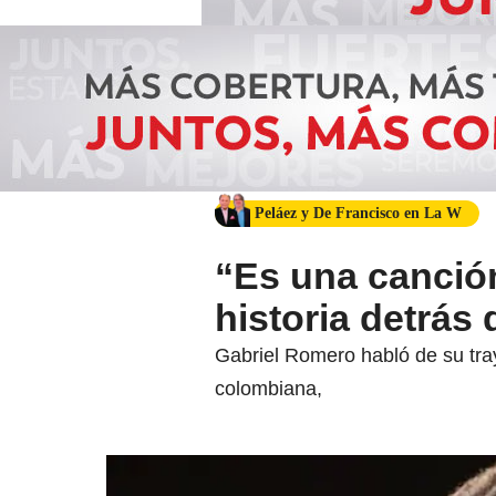
Peláez y De Francisco en La W
“Es una canción
historia detrás
Gabriel Romero habló de su tray
colombiana,