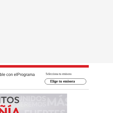
Selecciona tu emisora
ble con el
Programa
Elige tu emisora