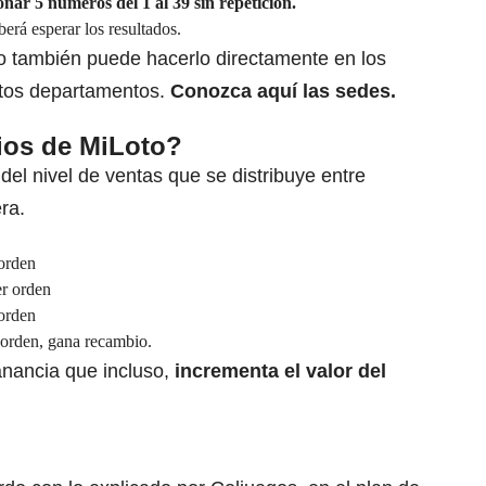
onar 5 números del 1 al 39 sin repetición.
berá esperar los resultados.
o también puede hacerlo directamente en los
intos departamentos.
Conozca
aquí las sedes
.
ios de MiLoto?
del nivel de ventas que se distribuye entre
ra.
 orden
er orden
 orden
r orden, gana recambio.
nancia que incluso,
incrementa el valor del