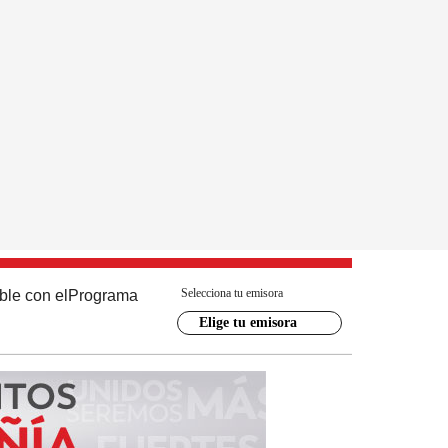
Selecciona tu emisora
ble con el
Programa
Elige tu emisora