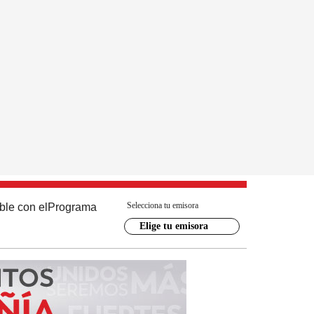
Selecciona tu emisora
ble con el
Programa
Elige tu emisora