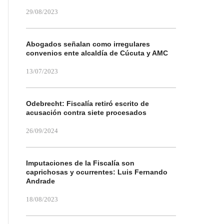
29/08/2023
Abogados señalan como irregulares
convenios ente alcaldía de Cúcuta y AMC
13/07/2023
Odebrecht: Fiscalía retiró escrito de
acusación contra siete procesados
26/09/2024
Imputaciones de la Fiscalía son
caprichosas y ocurrentes: Luis Fernando
Andrade
18/08/2023