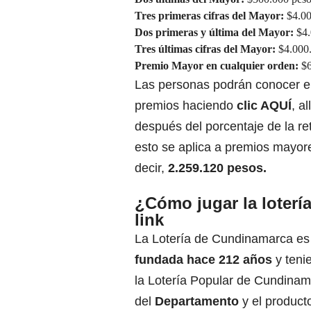
Tres primeras cifras del Mayor:
$4.00
Dos primeras y última del Mayor:
$4.
Tres últimas cifras del Mayor:
$4.000
Premio Mayor en cualquier orden:
$6
Las personas podrán conocer el
premios haciendo
clic AQUÍ
, a
después del porcentaje de la re
esto se aplica a premios mayo
decir,
2.259.120 pesos.
¿Cómo jugar la loter
link
La Lotería de Cundinamarca es 
fundada hace 212 años
y teni
la Lotería Popular de Cundinama
del
Departamento
y el producto