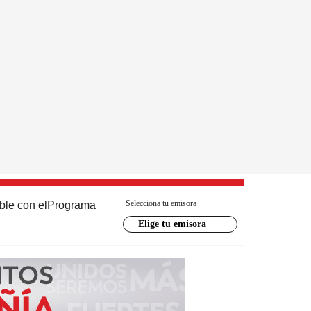
Selecciona tu emisora
ble con el
Programa
Elige tu emisora