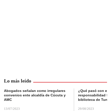
Lo más leído
Abogados señalan como irregulares
¿Qué pasó con el 
convenios ente alcaldía de Cúcuta y
responsabilidad fis
AMC
biblioteca de Tunja
13/07/2023
29/08/2023