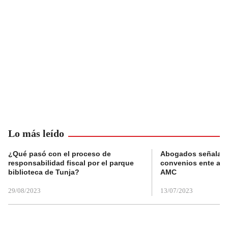
Lo más leído
¿Qué pasó con el proceso de
Abogados señalan 
responsabilidad fiscal por el parque
convenios ente alc
biblioteca de Tunja?
AMC
29/08/2023
13/07/2023