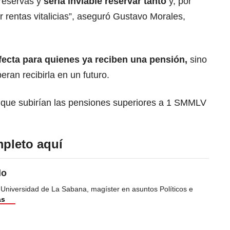
reservas y
sería inviable reservar tanto
y, por
ar rentas vitalicias”, aseguró Gustavo Morales,
fecta para quienes ya reciben una pensión,
sino
ran recibirla en un futuro.
o que subirían las pensiones superiores a 1 SMMLV
pleto aquí
do
 Universidad de La Sabana, magíster en asuntos Políticos e
ás