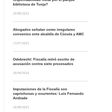
biblioteca de Tunja?
29/08/2023
Abogados señalan como irregulares
convenios ente alcaldía de Cúcuta y AMC
13/07/2023
Odebrecht: Fiscalía retiró escrito de
acusación contra siete procesados
26/09/2024
Imputaciones de la Fiscalía son
caprichosas y ocurrentes: Luis Fernando
Andrade
18/08/2023