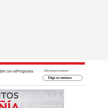
Selecciona tu emisora
ble con el
Programa
Elige tu emisora