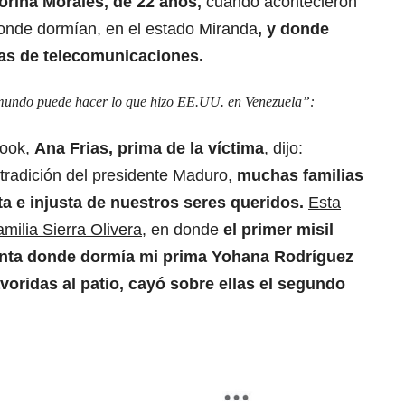
orina Morales, de 22 años,
cuando acontecieron
donde dormían, en el estado Miranda
, y donde
as de telecomunicaciones.
 mundo puede hacer lo que hizo EE.UU. en Venezuela”:
book,
Ana Frias, prima de la víctima
, dijo:
tradición del presidente Maduro,
muchas familias
ta e injusta de nuestros seres queridos.
Esta
milia Sierra Olivera
, en donde
el primer misil
uinta donde dormía mi prima Yohana Rodríguez
pavoridas al patio, cayó sobre ellas el segundo