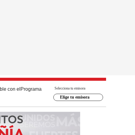
Selecciona tu emisora
ble con el
Programa
Elige tu emisora