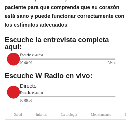
paciente para que comprenda que su corazón
está sano y puede funcionar correctamente con
los estímulos adecuados
.
Escuche la entrevista completa
aquí:
Escucha el audio
00:00:00
08:14
Escuche W Radio en vivo:
Directo
Escucha el audio
00:00:00
Salud
Infartos
Cardiología
Medicamentos
Hipe