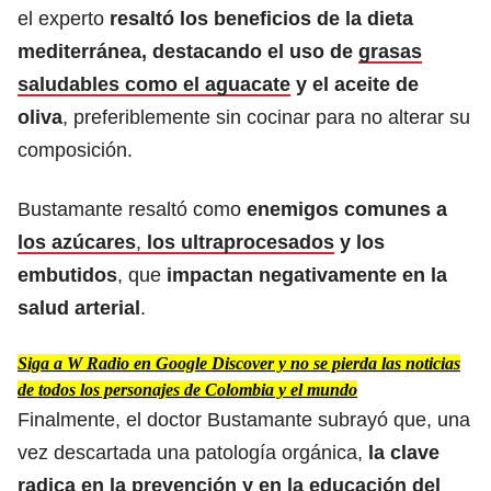
el experto
resaltó los beneficios de la dieta
mediterránea, destacando el uso de
grasas
saludables como el aguacate
y el aceite de
oliva
, preferiblemente sin cocinar para no alterar su
composición.
Bustamante resaltó como
enemigos comunes a
los azúcares
,
los ultraprocesados
y los
embutidos
, que
impactan negativamente en la
salud arterial
.
Siga a W Radio en Google Discover y no se pierda las noticias
de todos los personajes de Colombia y el mundo
Finalmente, el doctor Bustamante subrayó que, una
vez descartada una patología orgánica,
la clave
radica en la prevención y en la educación del