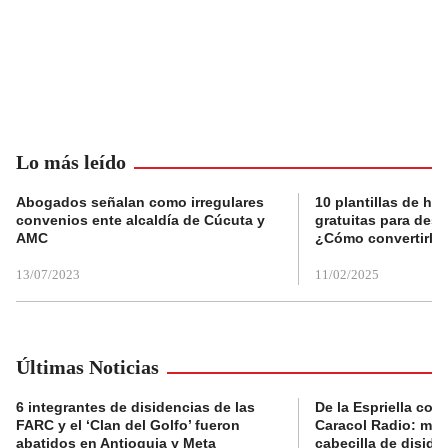
Lo más leído
Abogados señalan como irregulares
10 plantillas de hoj
convenios ente alcaldía de Cúcuta y
gratuitas para des
AMC
¿Cómo convertirla
13/07/2023
11/02/2025
Últimas Noticias
6 integrantes de disidencias de las
De la Espriella con
FARC y el ‘Clan del Golfo’ fueron
Caracol Radio: muri
abatidos en Antioquia y Meta
cabecilla de diside