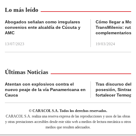
Lo más leído
Abogados señalan como irregulares
Cómo llegar a Mons
convenios ente alcaldía de Cúcuta y
TransMilenio: rutas
AMC
complementarios
13/07/2023
19/03/2024
Últimas Noticias
Atentan con explosivos contra el
Tras discurso del p
nuevo peaje de la vía Panamericana en
posesión, Sintraele
Cauca
fortalecer Termopa
© CARACOL S.A. Todos los derechos reservados.
CARACOL S.A. realiza una reserva expresa de las reproducciones y usos de las obras
y otras prestaciones accesibles desde este sitio web a medios de lectura mecánica u otros
medios que resulten adecuados.