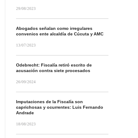
29/08/2023
Abogados señalan como irregulares
convenios ente alcaldía de Cúcuta y AMC
13/07/2023
Odebrecht: Fiscalía retiró escrito de
acusación contra siete procesados
26/09/2024
Imputaciones de la Fiscalía son
caprichosas y ocurrentes: Luis Fernando
Andrade
18/08/2023