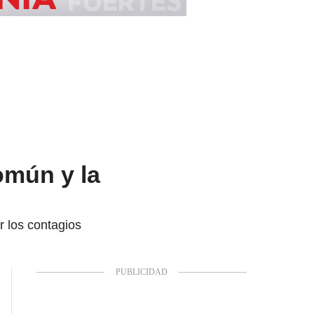
omún y la
r los contagios