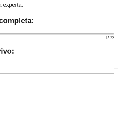
a experta.
 completa:
15:22
ivo: