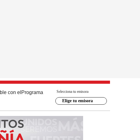
Selecciona tu emisora
ble con el
Programa
Elige tu emisora