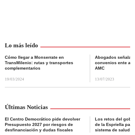
Lo más leído
Cómo llegar a Monserrate en
Abogados señalan 
TransMilenio: rutas y transportes
convenios ente alc
complementarios
AMC
19/03/2024
13/07/2023
Últimas Noticias
El Centro Democrático pide devolver
Los retos del gobi
Presupuesto 2027 por riesgos de
de la Espriella para
desfinanciación y dudas fiscales
sistema de salud