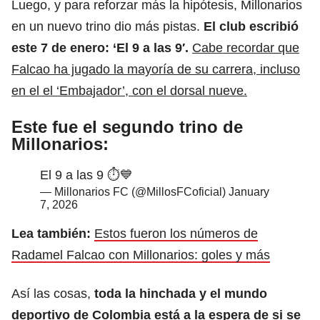
Luego, y para reforzar más la hipótesis, Millonarios
en un nuevo trino dio más pistas.
El club escribió
este 7 de enero: ‘El 9 a las 9′.
Cabe recordar que
Falcao ha jugado la mayoría de su carrera, incluso
en el el ‘Embajador’, con el dorsal nueve.
Este fue el segundo trino de
Millonarios:
El 9 a las 9 ⏱️💙
— Millonarios FC (@MillosFCoficial)
January
7, 2026
Lea también:
Estos fueron los números de
Radamel Falcao con Millonarios: goles y más
Así las cosas,
toda la hinchada y el mundo
deportivo de Colombia está a la espera de
si se