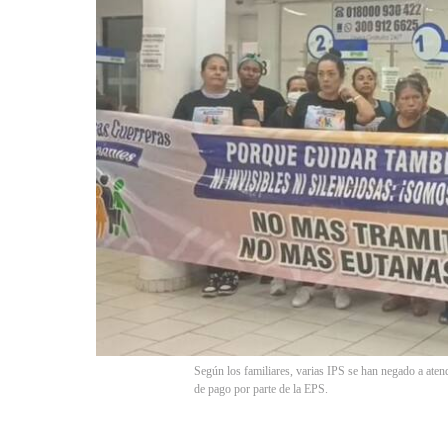
Según los familiares, varias IPS se han negado a atend
de pago por parte de la EPS.