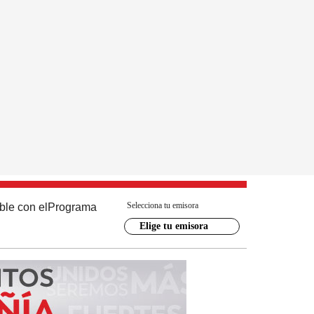
Selecciona tu emisora
ble con el
Programa
Elige tu emisora