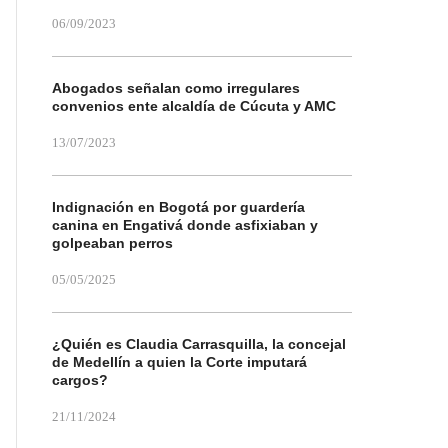
06/09/2023
Abogados señalan como irregulares
convenios ente alcaldía de Cúcuta y AMC
13/07/2023
Indignación en Bogotá por guardería
canina en Engativá donde asfixiaban y
golpeaban perros
05/05/2025
¿Quién es Claudia Carrasquilla, la concejal
de Medellín a quien la Corte imputará
cargos?
21/11/2024