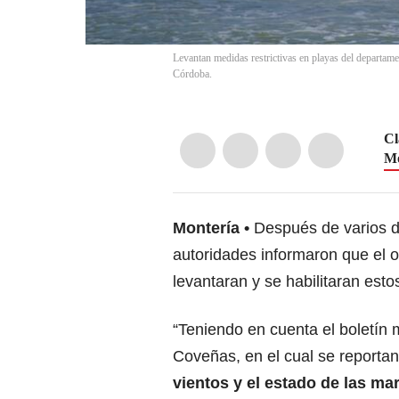
Levantan medidas restrictivas en playas del departam
Córdoba.
Cl
Mo
Montería
Después de varios d
autoridades informaron que el 
levantaran y se habilitaran esto
“Teniendo en cuenta el boletín 
Coveñas, en el cual se reporta
vientos y el estado de las ma