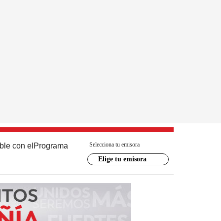
Selecciona tu emisora
ble con el
Programa
Elige tu emisora