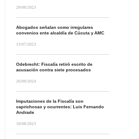
29/08/2023
Abogados señalan como irregulares
convenios ente alcaldía de Cúcuta y AMC
13/07/2023
Odebrecht: Fiscalía retiró escrito de
acusación contra siete procesados
26/09/2024
Imputaciones de la Fiscalía son
caprichosas y ocurrentes: Luis Fernando
Andrade
18/08/2023