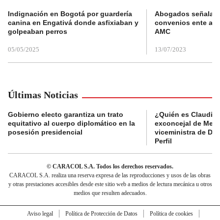
Indignación en Bogotá por guardería
Abogados señalan 
canina en Engativá donde asfixiaban y
convenios ente alc
golpeaban perros
AMC
05/05/2025
13/07/2023
Últimas Noticias
Gobierno electo garantiza un trato
¿Quién es Claudia C
equitativo al cuerpo diplomático en la
exconcejal de Mede
posesión presidencial
viceministra de De
Perfil
© CARACOL S.A. Todos los derechos reservados.
CARACOL S.A. realiza una reserva expresa de las reproducciones y usos de las obras
y otras prestaciones accesibles desde este sitio web a medios de lectura mecánica u otros
medios que resulten adecuados.
Aviso legal
Política de Protección de Datos
Política de cookies