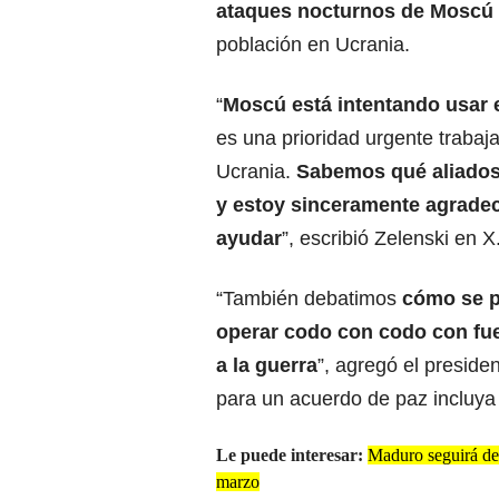
ataques nocturnos de Moscú c
población en Ucrania.
“
Moscú está intentando usar e
es una prioridad urgente trabaj
Ucrania.
Sabemos qué aliados 
y estoy sinceramente agradec
ayudar
”, escribió Zelenski en X
“También debatimos
cómo se p
operar codo con codo con fuer
a la guerra
”, agregó el preside
para un acuerdo de paz incluya 
Le puede interesar:
Maduro seguirá det
marzo