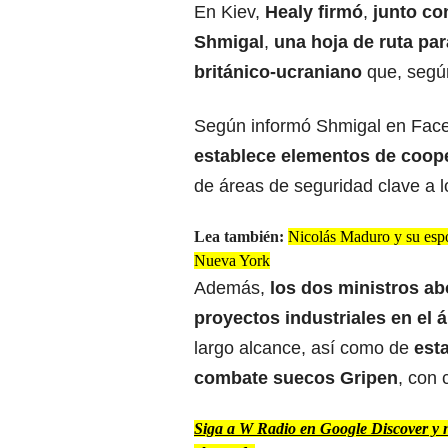
En Kiev,
Healy firmó
,
junto con
Shmigal
,
una hoja de ruta par
británico-ucraniano
que, segú
Según informó Shmigal en Fac
establece elementos de coope
de áreas de seguridad clave a l
Lea también:
Nicolás Maduro y su espos
Nueva York
Además,
los dos ministros ab
proyectos industriales en el 
largo alcance, así como de
est
combate suecos Gripen
, con 
Siga a W Radio en Google Discover y no