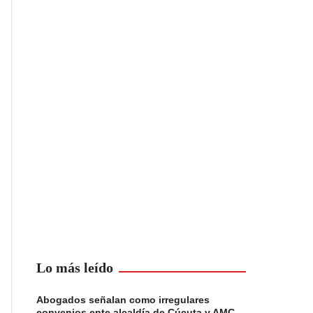
Lo más leído
Abogados señalan como irregulares
convenios ente alcaldía de Cúcuta y AMC