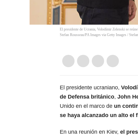
El presidente de Ucrania, Volodímir Zelenski se reú
Stefan Rousseau/PA Images via Getty Images
/
Stefa
El presidente ucraniano,
Volodí
de Defensa británico
,
John H
Unido en el marco de
un conti
se haya alcanzado un alto el
En una reunión en Kiev,
el pre