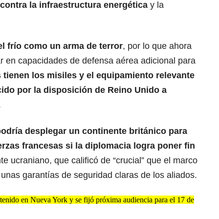
ontra la infraestructura energética
y la
l frío como un arma de terror
, por lo que ahora
ar en capacidades de defensa aérea adicional para
tienen los misiles y el equipamiento relevante
ido por la disposición de Reino Unido a
.
odría desplegar un continente británico para
zas francesas si la diplomacia logra poner fin
nte ucraniano, que calificó de “crucial” que el marco
unas garantías de seguridad claras de los aliados.
enido en Nueva York y se fijó próxima audiencia para el 17 de