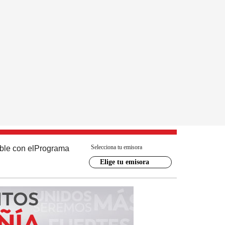
Selecciona tu emisora
ble con el
Programa
Elige tu emisora