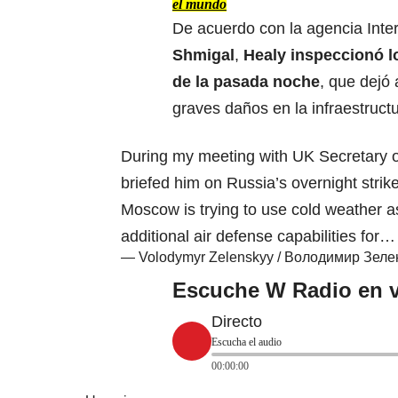
el mundo
De acuerdo con la agencia Inter
Shmigal
,
Healy inspeccionó l
de la pasada noche
, que dejó
graves daños en la infraestructur
During my meeting with UK Secretary o
briefed him on Russia’s overnight strik
Moscow is trying to use cold weather as
additional air defense capabilities for
— Volodymyr Zelenskyy / Володимир Зел
Escuche W Radio en v
Directo
Escucha el audio
00:00:00