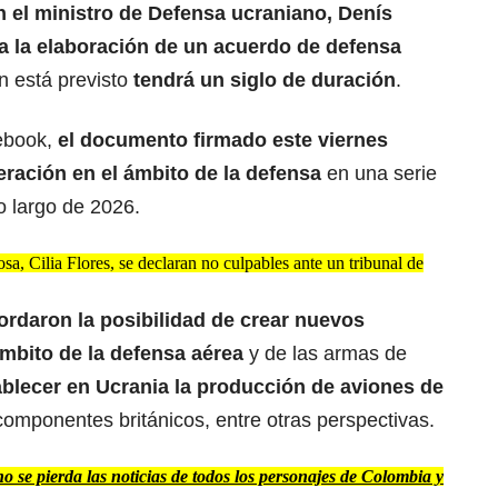
 el ministro de Defensa ucraniano, Denís
a la elaboración de un acuerdo de defensa
n está previsto
tendrá un siglo de duración
.
ebook,
el documento firmado este viernes
ración en el ámbito de la defensa
en una serie
o largo de 2026.
a, Cilia Flores, se declaran no culpables ante un tribunal de
ordaron la posibilidad de crear nuevos
ámbito de la defensa aérea
y de las armas de
ablecer en Ucrania la producción de aviones de
componentes británicos, entre otras perspectivas.
 se pierda las noticias de todos los personajes de Colombia y