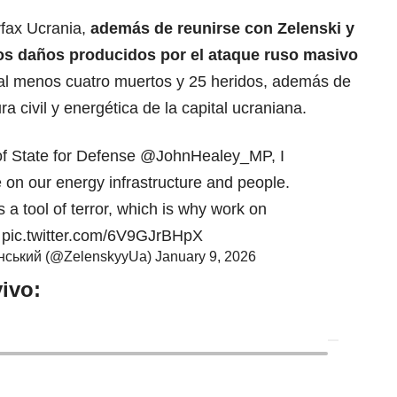
fax Ucrania,
además de reunirse con Zelenski y
os daños producidos por el ataque ruso masivo
 al menos cuatro muertos y 25 heridos, además de
a civil y energética de la capital ucraniana.
f State for Defense
@JohnHealey_MP
, I
e on our energy infrastructure and people.
 a tool of terror, which is why work on
…
pic.twitter.com/6V9GJrBHpX
енський (@ZelenskyyUa)
January 9, 2026
ivo: