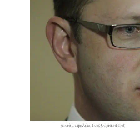
Andrés Felipe Arias. Foto: Colprensa
(
Thot
)