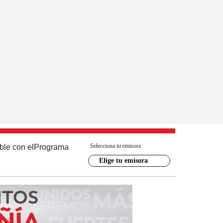
Selecciona tu emisora
ble con el
Programa
Elige tu emisora