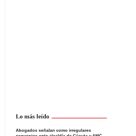
Lo más leído
Abogados señalan como irregulares
convenios ente alcaldía de Cúcuta y AMC