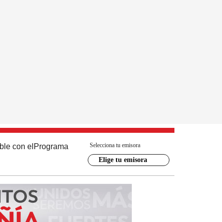
Selecciona tu emisora
ble con el
Programa
Elige tu emisora