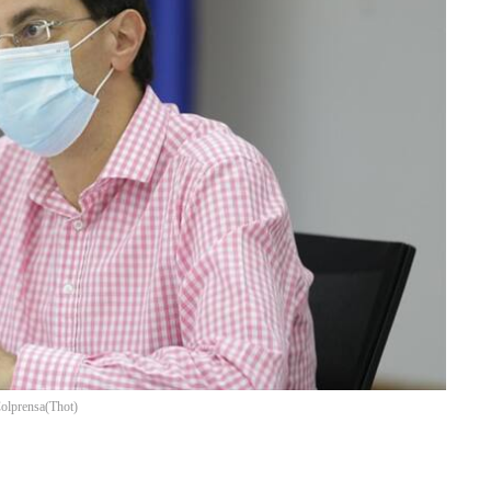
Colprensa
(
Thot
)