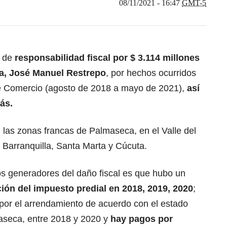
08/11/2021 - 16:47
GMT-5
o de
responsabilidad fiscal por ​​$ 3.114 millones
da, José Manuel Restrepo
, por hechos ocurridos
e Comercio (agosto de 2018 a mayo de 2021),
así
más.
n las zonas francas de Palmaseca, en el Valle del
Barranquilla, Santa Marta y Cúcuta.
os generadores del daño fiscal es que hubo un
ción del impuesto predial en 2018, 2019, 2020
;
 por el arrendamiento de acuerdo con el estado
aseca, entre 2018 y 2020 y
hay pagos por