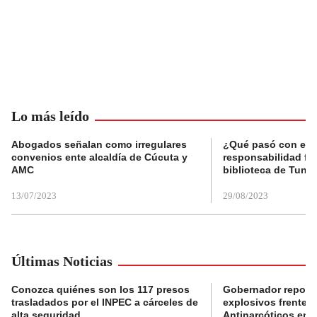
Lo más leído
Abogados señalan como irregulares
¿Qué pasó con el 
convenios ente alcaldía de Cúcuta y
responsabilidad fis
AMC
biblioteca de Tunja
13/07/2023
29/08/2023
Últimas Noticias
Conozca quiénes son los 117 presos
Gobernador reporta
trasladados por el INPEC a cárceles de
explosivos frente 
alta seguridad
Antinarcóticos en 