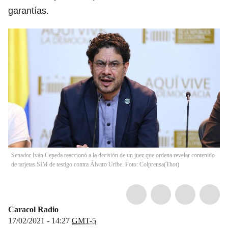
garantías.
Senador Iván Cepeda reaccionó a la decisión de un juez que ordena revelar contenido
de tarjetas SIM de testigo contra Álvaro Uribe. Foto: Colprensa
(
Thot
)
Caracol Radio
17/02/2021 - 14:27
GMT-5