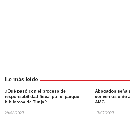
Lo más leído
¿Qué pasó con el proceso de
Abogados señalan 
responsabilidad fiscal por el parque
convenios ente alc
biblioteca de Tunja?
AMC
29/08/2023
13/07/2023