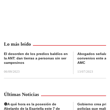
Lo más leído
El desorden de los predios baldíos en
Abogados señalan 
la ANT: dan tierras a personas sin ser
convenios ente alc
campesinos
AMC
06/09/2023
13/07/2023
Últimas Noticias
🔴A qué hora es la posesión de
Gobierno crea prima
Abelardo de la Espriella este 7 de
policías que reali