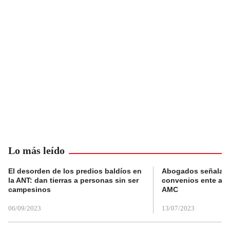
Lo más leído
El desorden de los predios baldíos en
Abogados señalan 
la ANT: dan tierras a personas sin ser
convenios ente alc
campesinos
AMC
06/09/2023
13/07/2023