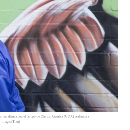
es, en alianza con el Grupo de Diarios América (GDA) realizada a
ty Images
(
Thot
)