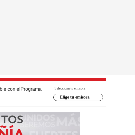
Selecciona tu emisora
ble con el
Programa
Elige tu emisora