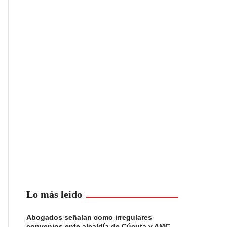
Lo más leído
Abogados señalan como irregulares
convenios ente alcaldía de Cúcuta y AMC