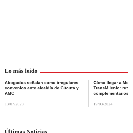
Lo más leído
Abogados señalan como irregulares
Cómo llegar a Mons
convenios ente alcaldía de Cúcuta y
TransMilenio: rutas
AMC
complementarios
13/07/2023
19/03/2024
Últimas Noticias