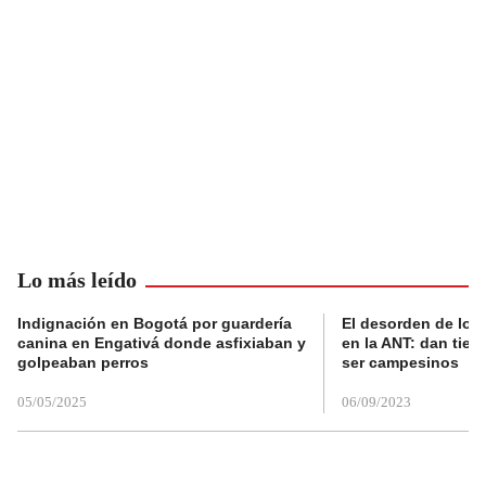
Lo más leído
Indignación en Bogotá por guardería
El desorden de los
canina en Engativá donde asfixiaban y
en la ANT: dan tier
golpeaban perros
ser campesinos
05/05/2025
06/09/2023