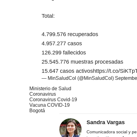
Total:
4.799.576 recuperados
4.957.277 casos
126.299 fallecidos
25.545.776 muestras procesadas
15.647 casos activos
https://t.co/SiK
— MinSaludCol (@MinSaludCol)
September
Ministerio de Salud
Coronavirus
Coronavirus Covid-19
Vacuna COVID-19
Bogotá
Sandra Vargas
Comunicadora social y per