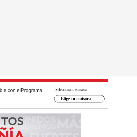
Selecciona tu emisora
ble con el
Programa
Elige tu emisora