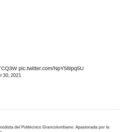
TpTCQ3W
pic.twitter.com/NpY58ipq5U
 30, 2021
iodista del Politécnico Grancolombiano. Apasionada por la