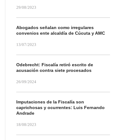
29/08/2023
Abogados señalan como irregulares
convenios ente alcaldía de Cúcuta y AMC
13/07/2023
Odebrecht: Fiscalía retiró escrito de
acusación contra siete procesados
26/09/2024
Imputaciones de la Fiscalía son
caprichosas y ocurrentes: Luis Fernando
Andrade
18/08/2023