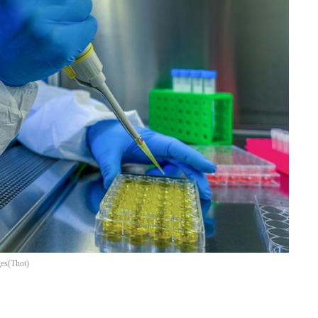
ges
(
Thot
)