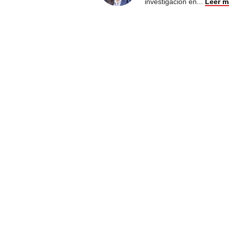
investigación en
...
Leer m