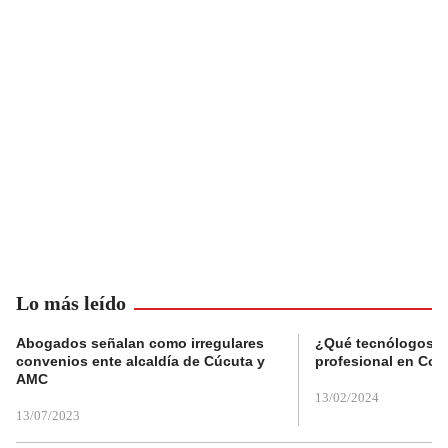
Lo más leído
Abogados señalan como irregulares
¿Qué tecnólogos re
convenios ente alcaldía de Cúcuta y
profesional en Col
AMC
13/02/2024
13/07/2023