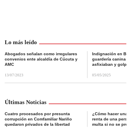
Lo más leído
Abogados señalan como irregulares
Indignación en Bog
convenios ente alcaldía de Cúcuta y
guardería canina e
AMC
asfixiaban y golpe
13/07/2023
05/05/2025
Últimas Noticias
Cuatro procesados por presunta
¿Cómo hacer una d
corrupción en Comfamiliar Nariño
renta de una perso
quedaron privados de la libertad
multa si no se pres