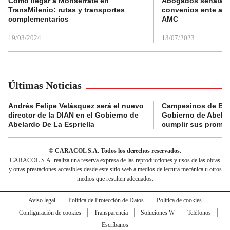
Cómo llegar a Monserrate en
Abogados señalan 
TransMilenio: rutas y transportes
convenios ente alc
complementarios
AMC
19/03/2024
13/07/2023
Últimas Noticias
Andrés Felipe Velásquez será el nuevo
Campesinos de Boy
director de la DIAN en el Gobierno de
Gobierno de Abelard
Abelardo De La Espriella
cumplir sus prome
© CARACOL S.A. Todos los derechos reservados.
CARACOL S.A. realiza una reserva expresa de las reproducciones y usos de las obras
y otras prestaciones accesibles desde este sitio web a medios de lectura mecánica u otros
medios que resulten adecuados.
Aviso legal
Política de Protección de Datos
Política de cookies
Configuración de cookies
Transparencia
Soluciones W
Teléfonos
Escríbanos