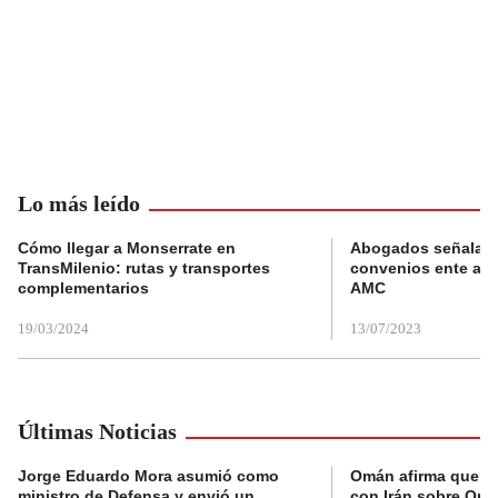
Lo más leído
Cómo llegar a Monserrate en
Abogados señalan 
TransMilenio: rutas y transportes
convenios ente alc
complementarios
AMC
19/03/2024
13/07/2023
Últimas Noticias
Jorge Eduardo Mora asumió como
Omán afirma que n
ministro de Defensa y envió un
con Irán sobre Orm