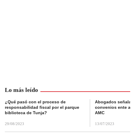
Lo más leído
¿Qué pasó con el proceso de
Abogados señalan 
responsabilidad fiscal por el parque
convenios ente alc
biblioteca de Tunja?
AMC
29/08/2023
13/07/2023