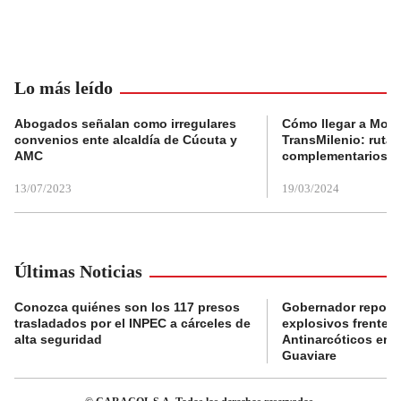
Lo más leído
Abogados señalan como irregulares
Cómo llegar a Mons
convenios ente alcaldía de Cúcuta y
TransMilenio: rutas
AMC
complementarios
13/07/2023
19/03/2024
Últimas Noticias
Conozca quiénes son los 117 presos
Gobernador reporta
trasladados por el INPEC a cárceles de
explosivos frente 
alta seguridad
Antinarcóticos en 
Guaviare