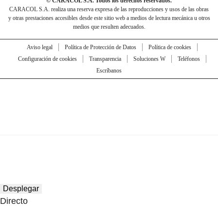
© CARACOL S.A. Todos los derechos reservados.
CARACOL S.A. realiza una reserva expresa de las reproducciones y usos de las obras
y otras prestaciones accesibles desde este sitio web a medios de lectura mecánica u otros
medios que resulten adecuados.
Aviso legal
Política de Protección de Datos
Política de cookies
Configuración de cookies
Transparencia
Soluciones W
Teléfonos
Escríbanos
Desplegar
Directo