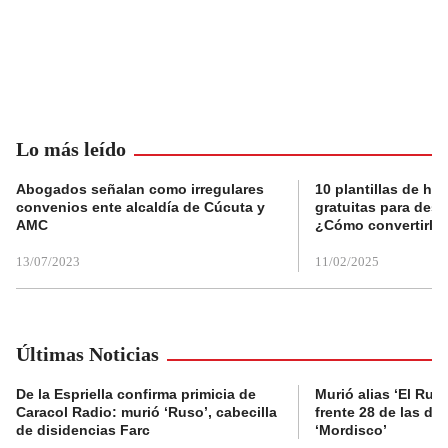
Lo más leído
Abogados señalan como irregulares
10 plantillas de hoj
convenios ente alcaldía de Cúcuta y
gratuitas para des
AMC
¿Cómo convertirla
13/07/2023
11/02/2025
Últimas Noticias
De la Espriella confirma primicia de
Murió alias ‘El Ruso
Caracol Radio: murió ‘Ruso’, cabecilla
frente 28 de las di
de disidencias Farc
‘Mordisco’