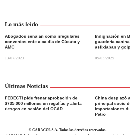
Lo más leído
Abogados señalan como irregulares
Indignación en Bog
convenios ente alcaldía de Cúcuta y
guardería canina e
AMC
asfixiaban y golpe
13/07/2023
05/05/2025
Últimas Noticias
FEDECTI pide frenar aprobación de
China desplazó a 
$735.000 millones en regalías y alerta
principal socio de
riesgos en sesión del OCAD
importaciones dur
Petro
© CARACOL S.A. Todos los derechos reservados.