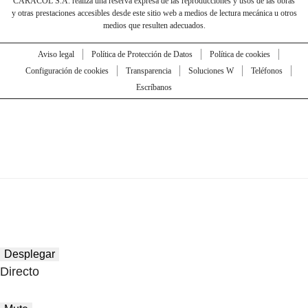
CARACOL S.A. realiza una reserva expresa de las reproducciones y usos de las obras
y otras prestaciones accesibles desde este sitio web a medios de lectura mecánica u otros
medios que resulten adecuados.
Aviso legal
Política de Protección de Datos
Política de cookies
Configuración de cookies
Transparencia
Soluciones W
Teléfonos
Escríbanos
Desplegar
Directo