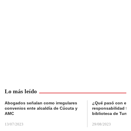
Lo más leído
Abogados señalan como irregulares
¿Qué pasó con el 
convenios ente alcaldía de Cúcuta y
responsabilidad fis
AMC
biblioteca de Tunja
13/07/2023
29/08/2023