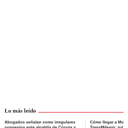
Lo más leído
Abogados señalan como irregulares
Cómo llegar a Mons
convenios ente alcaldía de Cúcuta y
TransMilenio: rutas