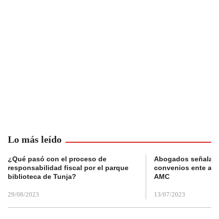
Lo más leído
¿Qué pasó con el proceso de
Abogados señalan 
responsabilidad fiscal por el parque
convenios ente alc
biblioteca de Tunja?
AMC
29/08/2023
13/07/2023