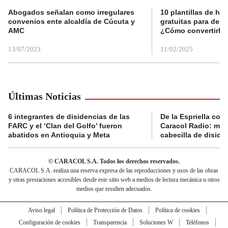
Abogados señalan como irregulares
10 plantillas de hoj
convenios ente alcaldía de Cúcuta y
gratuitas para des
AMC
¿Cómo convertirla
13/07/2023
11/02/2025
Últimas Noticias
6 integrantes de disidencias de las
De la Espriella con
FARC y el ‘Clan del Golfo’ fueron
Caracol Radio: muri
abatidos en Antioquia y Meta
cabecilla de diside
© CARACOL S.A. Todos los derechos reservados.
CARACOL S.A. realiza una reserva expresa de las reproducciones y usos de las obras
y otras prestaciones accesibles desde este sitio web a medios de lectura mecánica u otros
medios que resulten adecuados.
Aviso legal
Política de Protección de Datos
Política de cookies
Configuración de cookies
Transparencia
Soluciones W
Teléfonos