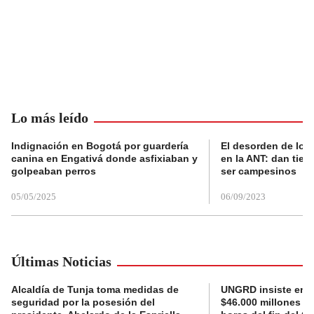
Lo más leído
Indignación en Bogotá por guardería
El desorden de los
canina en Engativá donde asfixiaban y
en la ANT: dan tier
golpeaban perros
ser campesinos
05/05/2025
06/09/2023
Últimas Noticias
Alcaldía de Tunja toma medidas de
UNGRD insiste en li
seguridad por la posesión del
$46.000 millones e