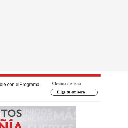
Selecciona tu emisora
ble con el
Programa
Elige tu emisora