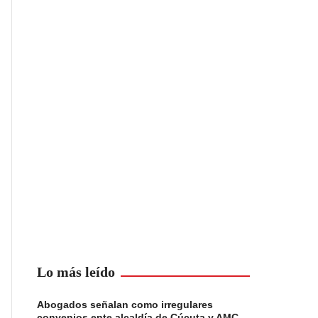
Lo más leído
Abogados señalan como irregulares
convenios ente alcaldía de Cúcuta y AMC