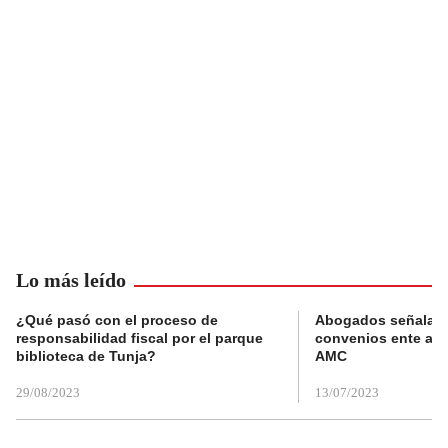
Lo más leído
¿Qué pasó con el proceso de
Abogados señalan 
responsabilidad fiscal por el parque
convenios ente alc
biblioteca de Tunja?
AMC
29/08/2023
13/07/2023