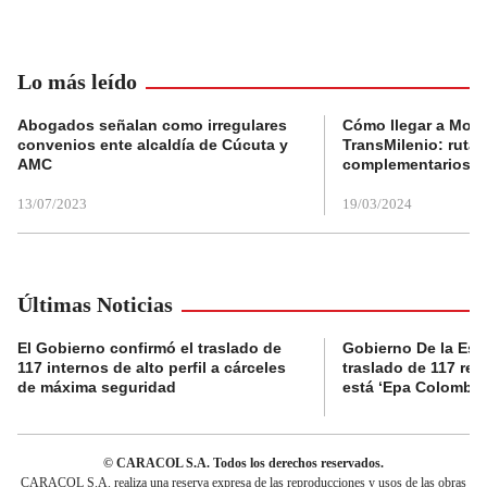
Lo más leído
Abogados señalan como irregulares
Cómo llegar a Mons
convenios ente alcaldía de Cúcuta y
TransMilenio: rutas
AMC
complementarios
13/07/2023
19/03/2024
Últimas Noticias
El Gobierno confirmó el traslado de
Gobierno De la Espri
117 internos de alto perfil a cárceles
traslado de 117 rec
de máxima seguridad
está ‘Epa Colombia
© CARACOL S.A. Todos los derechos reservados.
CARACOL S.A. realiza una reserva expresa de las reproducciones y usos de las obras