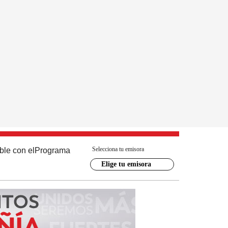
Selecciona tu emisora
ble con el
Programa
Elige tu emisora