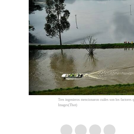
Tres ingenieros mencionaron cuáles son los factores qu
Images
(
Thot
)