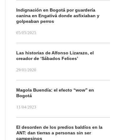
Indignación en Bogotá por guardería
canina en Engativá donde asfixiaban y
golpeaban perros
05/05/2025
Las historias de Alfonso Lizarazo, el
creador de ‘Sábados Felices’
29/01/2020
Magola Buendía: el efecto “wow” en
Bogotá
11/04/2023
El desorden de los predios baldíos en la
ANT: dan tierras a personas sin ser
campesinos