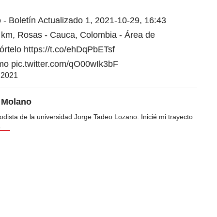
- Boletín Actualizado 1, 2021-10-29, 16:43
7 km, Rosas - Cauca, Colombia - Área de
pórtelo
https://t.co/ehDqPbETsf
mo
pic.twitter.com/qO00wIk3bF
 2021
a Molano
odista de la universidad Jorge Tadeo Lozano. Inicié mi trayecto
s