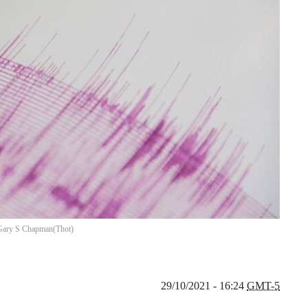
/ Gary S Chapman
(
Thot
)
29/10/2021 - 16:24
GMT-5