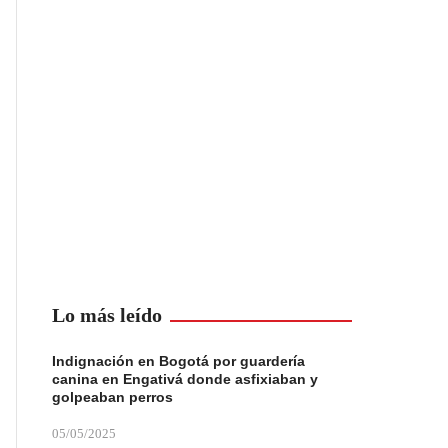
Lo más leído
Indignación en Bogotá por guardería
canina en Engativá donde asfixiaban y
golpeaban perros
05/05/2025