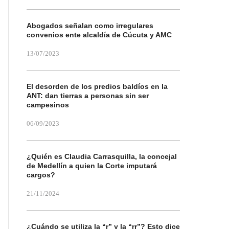
Abogados señalan como irregulares
convenios ente alcaldía de Cúcuta y AMC
13/07/2023
El desorden de los predios baldíos en la
ANT: dan tierras a personas sin ser
campesinos
06/09/2023
¿Quién es Claudia Carrasquilla, la concejal
de Medellín a quien la Corte imputará
cargos?
21/11/2024
¿Cuándo se utiliza la “r” y la “rr”? Esto dice