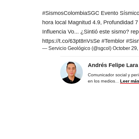
#SismosColombiaSGC
Evento Sísmico 
hora local Magnitud 4.9, Profundidad 
Influencia Vo... ¿Sintió este sismo? re
https://t.co/63pt8nVsSe
#Temblor
#Sis
— Servicio Geológico (@sgcol)
October 29,
Andrés Felipe Lar
Comunicador social y peri
en los medios
...
Leer má