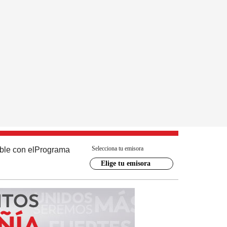
Selecciona tu emisora
ble con el
Programa
Elige tu emisora