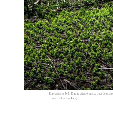
El presidente Iván Duque afirmó que se trata de una pol
. Foto: Colprensa
(
Thot
)