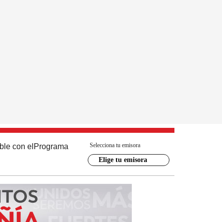
Selecciona tu emisora
ble con el
Programa
Elige tu emisora